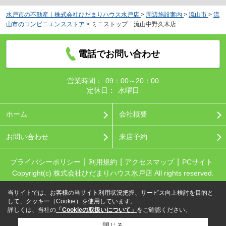
水戸市の不動産｜株式会社ひだまりハウス水戸店
>
周辺施設案内
>
流山市
>
流
山市のコンビニエンスストア
>
ミニストップ 流山中野久木店
電話でお問い合わせ
営業時間：
09：00～20：00
定休日：
水曜日
ホーム
会社概要
お問い合わせ
来店予約
プライバシーポリシー
利用規約
アクセスマップ
PCサイト
Copyright(c) 株式会社ひだまりハウス水戸店 All rights reserved.
当サイトでは、お客様の当サイト利用状況把握、サービス向上検討を目的と
して、クッキー（Cookie）を使用しています。
詳しくは、当社の
「Cookieの取扱いについて」
をご確認ください。
閉じる