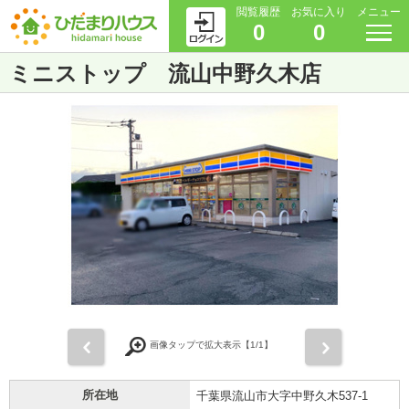
閲覧履歴
お気に入り
メニュー
0
0
ミニストップ 流山中野久木店
前
次
画像タップで拡大表示【
1
/1】
所在地
千葉県流山市大字中野久木537-1