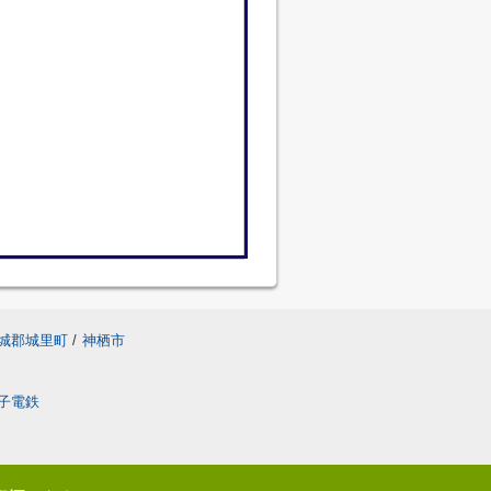
城郡城里町
/
神栖市
子電鉄