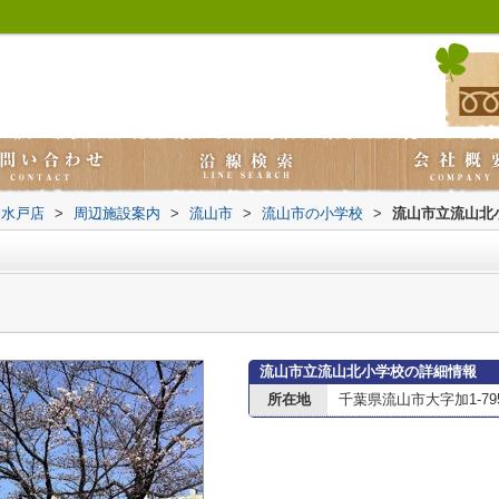
ス水戸店
>
周辺施設案内
>
流山市
>
流山市の小学校
>
流山市立流山北
流山市立流山北小学校の詳細情報
所在地
千葉県流山市大字加1-795