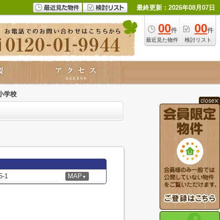
最終更新：2026年08月07日
00
00
件
件
最近見た物件
検討リスト
小学校
-1
MAP
▼