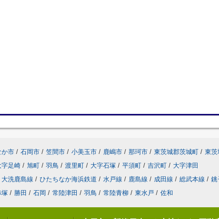
なか市
/
石岡市
/
笠間市
/
小美玉市
/
鹿嶋市
/
那珂市
/
東茨城郡茨城町
/
東茨
大字足崎
/
旭町
/
羽鳥
/
渡里町
/
大字石塚
/
平須町
/
吉沢町
/
大字津田
大洗鹿島線
/
ひたちなか海浜鉄道
/
水戸線
/
鹿島線
/
成田線
/
総武本線
/
銚
赤塚
/
勝田
/
石岡
/
常陸津田
/
羽鳥
/
常陸青柳
/
東水戸
/
佐和