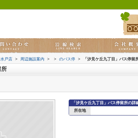
ス水戸店
>
周辺施設案内
>
>
のバス停
>
「汐見ケ丘九丁目」バス停留
留所
「汐見ケ丘九丁目」バス停留所の詳
所在地