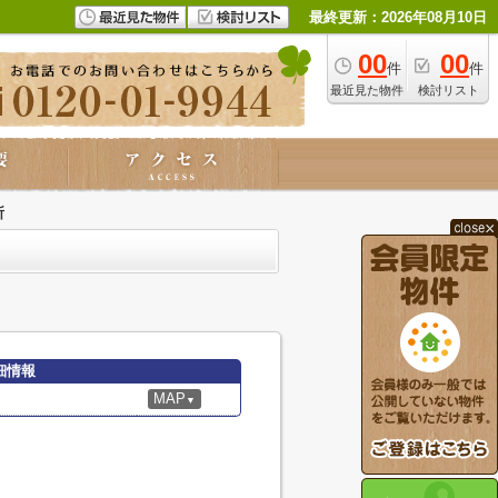
最終更新：2026年08月10日
00
00
件
件
最近見た物件
検討リスト
所
細情報
MAP
▼