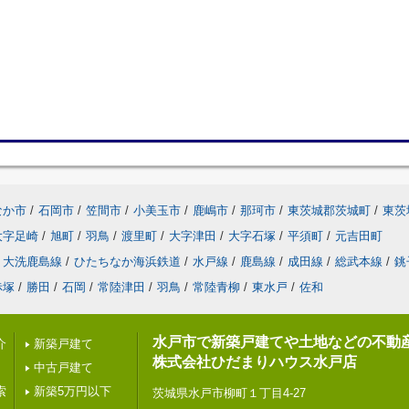
なか市
/
石岡市
/
笠間市
/
小美玉市
/
鹿嶋市
/
那珂市
/
東茨城郡茨城町
/
東茨
大字足崎
/
旭町
/
羽鳥
/
渡里町
/
大字津田
/
大字石塚
/
平須町
/
元吉田町
大洗鹿島線
/
ひたちなか海浜鉄道
/
水戸線
/
鹿島線
/
成田線
/
総武本線
/
銚
赤塚
/
勝田
/
石岡
/
常陸津田
/
羽鳥
/
常陸青柳
/
東水戸
/
佐和
水戸市で新築戸建てや土地などの不動
介
新築戸建て
株式会社ひだまりハウス水戸店
中古戸建て
索
新築5万円以下
茨城県水戸市柳町１丁目4-27