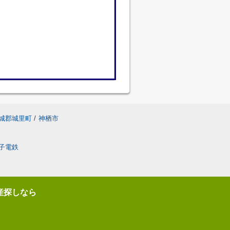
城郡城里町
/
神栖市
子電鉄
産探しなら