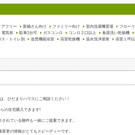
リアフリー
新婚さん向け
ファミリー向け
室内洗濯機置場
フローリ
電気有
駐車2台可
ガスコンロ
コンロ２口以上
食器洗い乾燥機
バス・トイレ別
追焚機能浴室
浴室乾燥機
温水洗浄便座
浴室１坪以
は、ひだまりハウスにご相談ください！
からの住宅購入できます!
介されている物件も一緒にご提案できます。
格変更の情報がとてもスピーディーです。