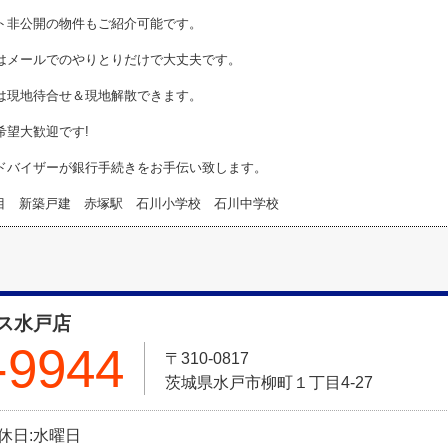
ト非公開の物件もご紹介可能です。
はメールでのやりとりだけで大丈夫です。
は現地待合せ＆現地解散できます。
希望大歓迎です!
ドバイザーが銀行手続きをお手伝い致します。
目 新築戸建 赤塚駅 石川小学校 石川中学校
ス水戸店
-9944
〒310-0817
茨城県水戸市柳町１丁目4-27
定休日:水曜日