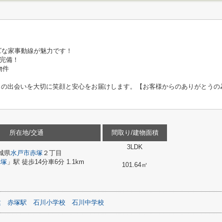
ーズな家事動線が魅力です！
完備！
物件
お客様との出会いを大切に笑顔と安心をお届けします。【お客様からのありがとう
所在地/交通
間取り/建物面積
3LDK
城県
水戸市
赤塚
２丁目
赤塚
」駅 徒歩14分車6分 1.1km
101.64㎡
建
赤塚駅
石川小学校
石川中学校