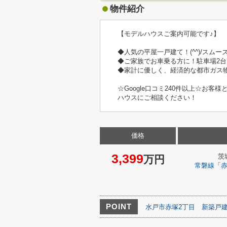
物件紹介
【モデルハウスご案内可能です♪】
◆人気の平屋一戸建て！(^^)/スム
◆ご家族でお車乗る方に！駐車場2台
◆家計に優しく、経済的な都市ガス
☆Google口コミ240件以上☆
ハウスにご相談ください！
価格
3,399
茨
万円
常磐線
「
POINT
水戸市赤塚2丁目
新築戸