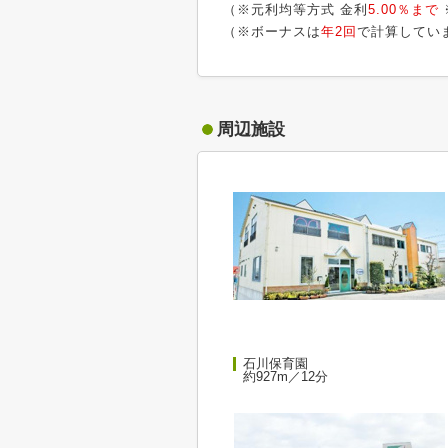
（※元利均等方式 金利
5.00％まで
（※ボーナスは
年2回
で計算してい
周辺施設
石川保育園
約927m／12分