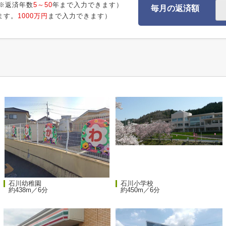
※返済年数
5～50
年まで入力できます）
毎月の返済額
ます。
1000万円
まで入力できます）
石川幼稚園
石川小学校
約438m／6分
約450m／6分