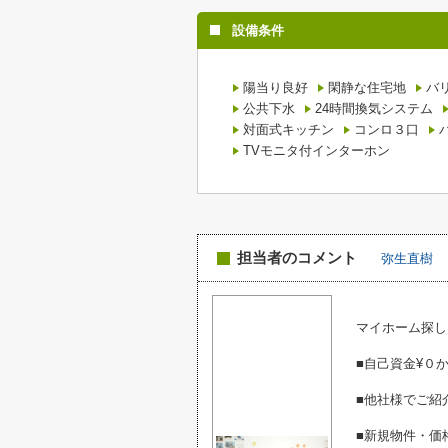
設備条件
陽当り良好
閑静な住宅地
バ
公共下水
24時間換気システム
対面式キッチン
コンロ３口
TVモニタ付インターホン
担当者のコメント
弥生直樹
マイホーム探し
■自己資金¥０
■他社様でご紹
■新規物件・価