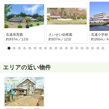
瓜連保育園
さいせい幼稚園
瓜連小学校
約937m／12分
約937m／12分
約265m／
エリアの近い物件