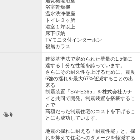
追焚機能浴室
浴室乾燥機
温水洗浄便座
トイレ２ヶ所
浴室１坪以上
床下収納
TVモニタ付インターホン
複層ガラス
建築基準法で定められた壁量の1.5倍に
達する十分な性能を誇っています。
さらにその耐久性を上げるために、震度
6強の揺れを最大67%低減することの出
来る
制震装置「SAFE365」を株式会社カナ
イと共同で開発。制震装置を搭載するこ
とで
高額だった制震住宅のコストを下げるこ
備考
とにも成功しています。
地震の揺れに耐える「耐震性能」と、揺
れを抑えて住宅へのダメージを軽減する