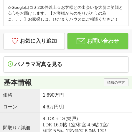
☆Google口コミ200件以上☆お客様との出会いを大切に笑顔と
安心をお届けします。【お客様からのありがとうの為
に、、、】お家探しは、ひだまりハウスにご相談ください！
お気に入り追加
お問い合わせ
パノラマ写真を見る
基本情報
情報の見方
価格
1,690万円
ローン
4.6万円/月
4LDK＋1S(納戸)
LDK 16.0帖 1室
/
和室 4.5帖 1室
/
間取り / 詳細
洋室 5.5帖 1室
/
洋室 6.0帖 1室
/