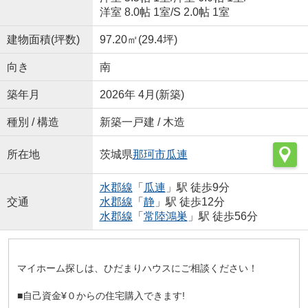
洋室 8.0帖 1室
/
S 2.0帖 1室
建物面積(坪数)
97.20㎡(29.4坪)
向き
南
築年月
2026年 4月(新築)
種別 / 構造
新築一戸建 / 木造
所在地
茨城県
那珂市
瓜連
水郡線
「
瓜連
」駅 徒歩9分
交通
水郡線
「
静
」駅 徒歩12分
水郡線
「
常陸鴻巣
」駅 徒歩56分
マイホーム探しは、ひだまりハウスにご相談ください！
■自己資金¥０からの住宅購入できます!