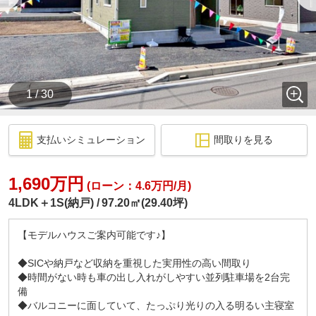
1 / 30
支払いシミュレーション
間取りを見る
1,690万円
(ローン：4.6万円/月)
4LDK＋1S(納戸)
97.20㎡(29.40坪)
【モデルハウスご案内可能です♪】
◆SICや納戸など収納を重視した実用性の高い間取り
◆時間がない時も車の出し入れがしやすい並列駐車場を2台完
備
◆バルコニーに面していて、たっぷり光りの入る明るい主寝室