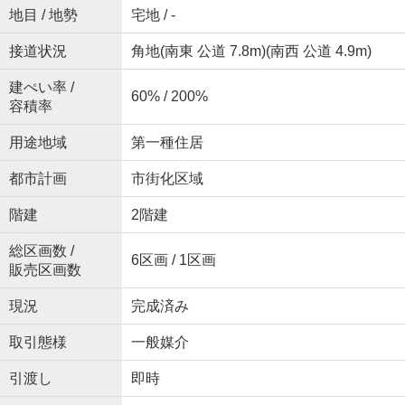
地目 / 地勢
宅地 / -
接道状況
角地(南東 公道 7.8m)(南西 公道 4.9m)
建ぺい率 /
60% / 200%
容積率
用途地域
第一種住居
都市計画
市街化区域
階建
2階建
総区画数 /
6区画 / 1区画
販売区画数
現況
完成済み
取引態様
一般媒介
引渡し
即時