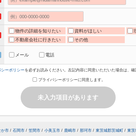
物件の詳細を知りたい
資料がほしい
不動産会社に行きたい
その他
メール
電話
バシーポリシー
を必ずお読みください。左記内容に同意いただいた場合は、確
プライバシーポリシーに同意します。
未入力項目があります
なか市
/
石岡市
/
笠間市
/
小美玉市
/
鹿嶋市
/
那珂市
/
東茨城郡茨城町
/
東茨