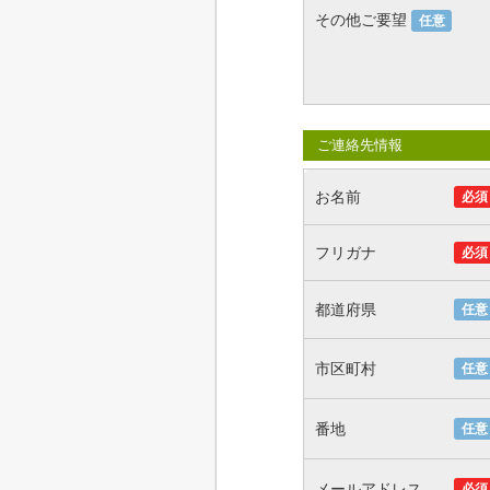
その他ご要望
任意
ご連絡先情報
お名前
必須
フリガナ
必須
都道府県
任意
市区町村
任意
番地
任意
メールアドレス
必須