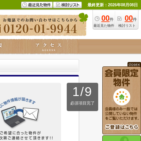
最終更新：2026年08月08日
00
00
件
件
最近見た物件
検討リスト
1
/
9
必須項目完了