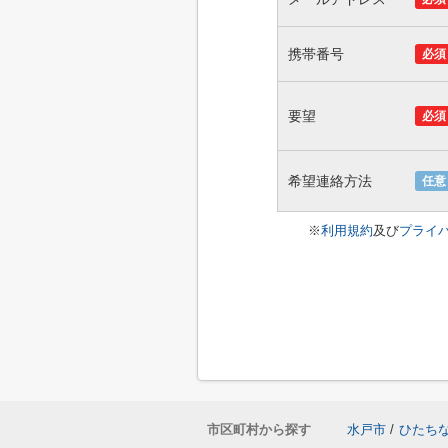
携帯番号
必須
要望
必須
希望連絡方法
任意
※
利用規約
及び
プライ
市区町村から探す
水戸市
/
ひたち