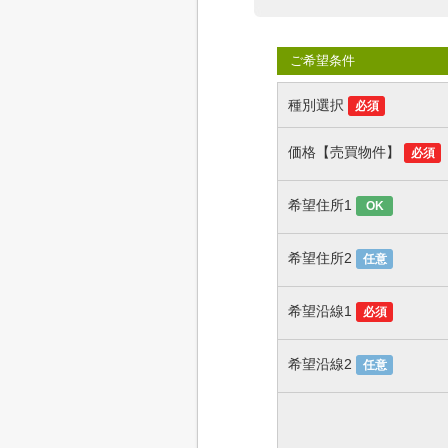
ご希望条件
種別選択
必須
価格【売買物件】
必須
希望住所1
OK
希望住所2
任意
希望沿線1
必須
希望沿線2
任意