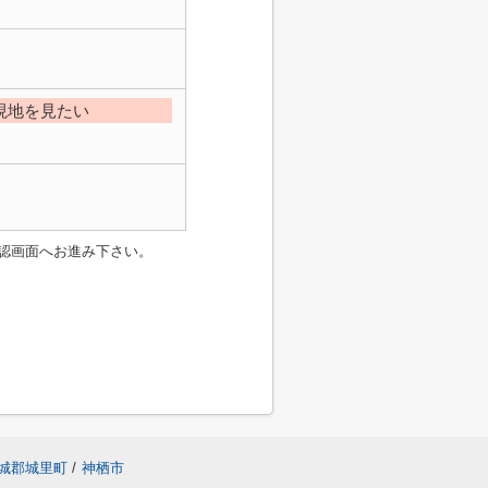
現地を見たい
認画面へお進み下さい。
城郡城里町
/
神栖市