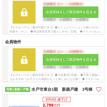
会員登録をして限定物件を見る
【モデルハウスご案内可能です♪】 ◆コミュニケーションの取りやすい
対面キッチン。 ◆周辺環境充実で暮らしやすい立地。 ◆ワイドバルコニ
ーで沢山干せますね！ ☆Google口コミ240件以...
会員物件
会員登録をして限定物件を見る
【モデルハウスご案内可能です♪】 ◆大容量SIC完備！ ◆子育て家族に
もおすすめ！お子さんの成長がもっと楽しみになる家！ ◆ワイドバルコ
ニー！ ☆Google口コミ240件以上☆お客様との出...
水戸市東台1期 新築戸建 3号棟
売買 | 新築一戸建
8月4日 値下げ
2,799
万
円