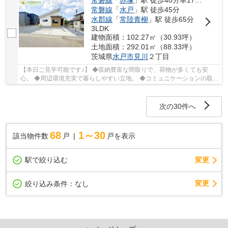
常磐線
「
水戸
」駅 徒歩45分
水郡線
「
常陸青柳
」駅 徒歩65分
3LDK
建物面積：102.27㎡（30.93坪）
土地面積：292.01㎡（88.33坪）
茨城県
水戸市
見川
２丁目
【本日ご見学可能です♪】 ◆収納豊富な間取りで、荷物が多くても安
心。 ◆周辺環境充実で暮らしやすい立地。 ◆コミュニケーションの取り
やすい対面キッチン。 ☆Google口コミ200件以上☆...
次の30件へ
68
1～30
該当物件数
戸
戸を表示
駅で絞り込む
変更
変更
絞り込み条件：
なし