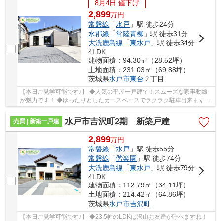
8月4日 値下げ
2,899
万
円
常磐線
「
水戸
」駅 徒歩24分
水郡線
「
常陸青柳
」駅 徒歩31分
大洗鹿島線
「
東水戸
」駅 徒歩34分
4LDK
建物面積：94.30㎡（28.52坪）
土地面積：231.03㎡（69.88坪）
茨城県
水戸市
東台
２丁目
【本日ご見学可能です♪】 ◆人気の平屋一戸建て！スムーズな家事動線
が魅力です！ ◆ゆったりとしたカースペースでラクラク駐車出来ますね
♪ ◆各居室にはしっかりと収納を完備！ ☆Googl...
水戸市吉沢町2期 新築戸建
売買 | 新築一戸建
2,899
万
円
常磐線
「
水戸
」駅 徒歩55分
常磐線
「
偕楽園
」駅 徒歩74分
大洗鹿島線
「
東水戸
」駅 徒歩79分
4LDK
建物面積：112.79㎡（34.11坪）
土地面積：214.42㎡（64.86坪）
茨城県
水戸市
吉沢町
【本日ご見学可能です♪】 ◆23.5帖のLDKは沢山お友達が呼べますね！