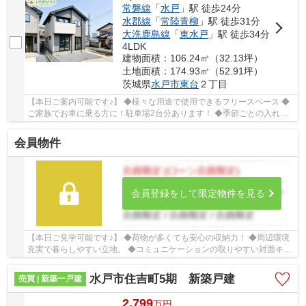
常磐線
「
水戸
」駅 徒歩24分
水郡線
「
常陸青柳
」駅 徒歩31分
大洗鹿島線
「
東水戸
」駅 徒歩34分
4LDK
建物面積：106.24㎡（32.13坪）
土地面積：174.93㎡（52.91坪）
茨城県
水戸市
東台
２丁目
【本日ご案内可能です♪】 ◆様々な用途で使用できるフリースペース ◆
ご家族でお車に乗る方に！駐車場2台分あります！ ◆季節ごとの入れ替
え不要、頼もしいＷＩＣ ☆Google口コミ200件以...
会員物件
会員登録をして限定物件を見る
【本日ご見学可能です♪】 ◆荷物が多くても安心の収納力！ ◆周辺環境
充実で暮らしやすい立地。 ◆コミュニケーションの取りやすい対面キッ
チン。 ☆Google口コミ220件以上☆お客様との出...
水戸市住吉町5期 新築戸建
売買 | 新築一戸建
2,799
万
円