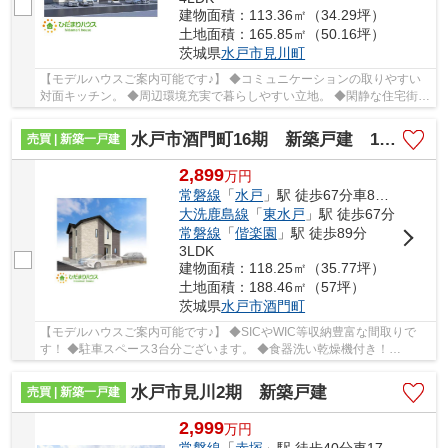
建物面積：113.36㎡（34.29坪）
土地面積：165.85㎡（50.16坪）
茨城県
水戸市
見川町
【モデルハウスご案内可能です♪】 ◆コミュニケーションの取りやすい
対面キッチン。 ◆周辺環境充実で暮らしやすい立地。 ◆閑静な住宅街に
ございます。 ☆Google口コミ240件以上☆お客様...
水戸市酒門町16期 新築戸建 1号棟
売買 | 新築一戸建
2,899
万
円
常磐線
「
水戸
」駅 徒歩67分車8分 5.6km
大洗鹿島線
「
東水戸
」駅 徒歩67分
常磐線
「
偕楽園
」駅 徒歩89分
3LDK
建物面積：118.25㎡（35.77坪）
土地面積：188.46㎡（57坪）
茨城県
水戸市
酒門町
【モデルハウスご案内可能です♪】 ◆SICやWIC等収納豊富な間取りで
す！ ◆駐車スペース3台分ございます。 ◆食器洗い乾燥機付き！
☆Google口コミ240件以上☆お客様との出会いを大切に笑...
水戸市見川2期 新築戸建
売買 | 新築一戸建
2,999
万
円
常磐線
「
赤塚
」駅 徒歩40分車17分 5.6km