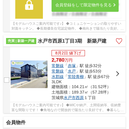
会員登録をして限定物件を見る
【モデルハウスご案内可能です♪】 ◆コミュニケーションの取りやすい
対面キッチン。 ◆長期優良住宅認定物件。 ◆南向きで陽当たり良好。
☆Google口コミ240件以上☆お客様との出会いを大...
水戸市西原1丁目3期 新築戸建
売買 | 新築一戸建
8月2日 値下げ
2,780
万
円
常磐線
「
赤塚
」駅 徒歩32分
常磐線
「
水戸
」駅 徒歩53分
水郡線
「
常陸青柳
」駅 徒歩67分
3LDK
建物面積：104.21㎡（31.52坪）
土地面積：189.37㎡（57.28坪）
茨城県
水戸市
西原
１丁目
【モデルハウスご案内可能です♪】 ◆WICや納戸、土間収納等、収納豊
富な間取りです！ ◆角地なので開放的で陽当たり良好です。 ◆暮らしや
すさに配慮した長期優良住宅取得！ ☆Google口...
会員物件