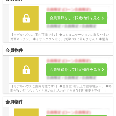
会員登録をして限定物件を見る
【モデルハウスご案内可能です♪】 ◆コミュニケーションの取りやすい
対面キッチン。 ◆イオンタウン近く、お買い物に困りません！ ◆陽当た
り良好で昼間は電気いらず。 ☆Google口コミ24...
会員物件
会員登録をして限定物件を見る
【モデルハウスご案内可能です♪】 ◆全居室6帖以上で住環境広々。 ◆時
間がない時もらくらくと車の出し入れができる並列駐車場を完備！！ ◆
周辺環境充実で暮らしやすい立地。 ☆Google...
会員物件