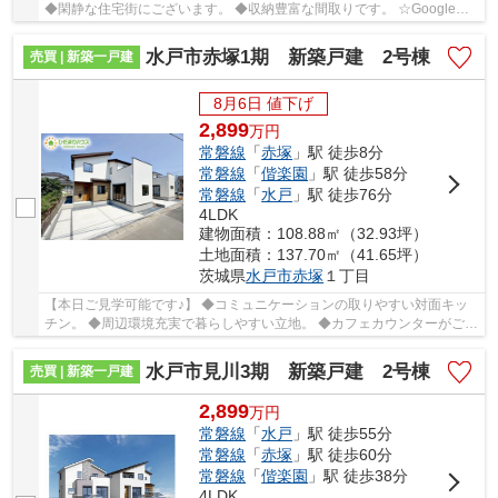
◆閑静な住宅街にございます。 ◆収納豊富な間取りです。 ☆Google口
コミ250件以上☆お客様との出会いを大切に笑顔と...
水戸市赤塚1期 新築戸建 2号棟
売買 | 新築一戸建
8月6日 値下げ
2,899
万
円
常磐線
「
赤塚
」駅 徒歩8分
常磐線
「
偕楽園
」駅 徒歩58分
常磐線
「
水戸
」駅 徒歩76分
4LDK
建物面積：108.88㎡（32.93坪）
土地面積：137.70㎡（41.65坪）
茨城県
水戸市
赤塚
１丁目
【本日ご見学可能です♪】 ◆コミュニケーションの取りやすい対面キッ
チン。 ◆周辺環境充実で暮らしやすい立地。 ◆カフェカウンターがござ
います。 ☆Google口コミ250件以上☆お客様との...
水戸市見川3期 新築戸建 2号棟
売買 | 新築一戸建
2,899
万
円
常磐線
「
水戸
」駅 徒歩55分
常磐線
「
赤塚
」駅 徒歩60分
常磐線
「
偕楽園
」駅 徒歩38分
4LDK