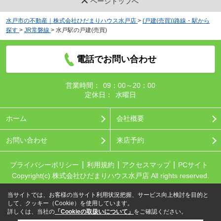
ページトップへ
水戸市の不動産｜株式会社ひだまりハウス水戸店
>
(戸建(売買))路線・駅から
探す
>
JR常磐線
>
水戸駅の戸建(売買)
電話でお問い合わせ
営業時間：
09：00～20：00
定休日：
水曜日
ホーム
会社概要
お問い合わせ
来店予約
プライバシーポリシー
利用規約
アクセスマップ
PCサイト
Copyright(c) 株式会社ひだまりハウス水戸店 All rights reserved.
当サイトでは、お客様の当サイト利用状況把握、サービス向上検討を目的と
して、クッキー（Cookie）を使用しています。
詳しくは、当社の
「Cookieの取扱いについて」
をご確認ください。