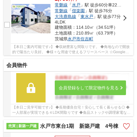
常磐線
「
水戸
」駅 徒歩60分車22分 4.8km
常磐線
「
偕楽園
」駅 徒歩76分
大洗鹿島線
「
東水戸
」駅 徒歩77分
4LDK
建物面積：114.10㎡（34.51坪）
土地面積：210.89㎡（63.79坪）
茨城県
水戸市
住吉町
【本日ご案内可能です♪】 ◆収納豊富な間取りです。 ◆角地なので開放
的で陽当たり良好。 ◆様々な用途で使えるフリースペース ☆Google口
コミ220件以上☆お客様との出会いを大切に笑顔と...
会員物件
会員登録をして限定物件を見る
【本日ご見学可能です♪】 ◆長期優良住宅！安心して長く暮らせる◎ ◆
一人部屋が実現できる４LDK間取りです ◆食品ストックや調理家電など
の収納に役立つパントリー ☆Google口コミ220件...
水戸市東台1期 新築戸建 4号棟
売買 | 新築一戸建