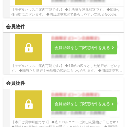
【モデルハウスご案内可能です♪】 ◆お洒落な洋風和室です。 ◆閑静な
住宅街にございます。 ◆周辺環境充実で暮らしやすい立地 ☆Google口
コミ220件以上☆お客様との出会いを大切に笑顔と...
会員物件
会員登録をして限定物件を見る
【モデルハウスご案内可能です♪】 ◆4.5帖の広々とした納戸がございま
す。 ◆陽当たり良好！光熱費の節約にもつながります。 ◆周辺環境充実
で暮らしやすい立地 ☆Google口コミ220件以上...
会員物件
会員登録をして限定物件を見る
【本日ご見学可能です♪】 ◆広々バルコニーは沢山洗濯物が干せます！