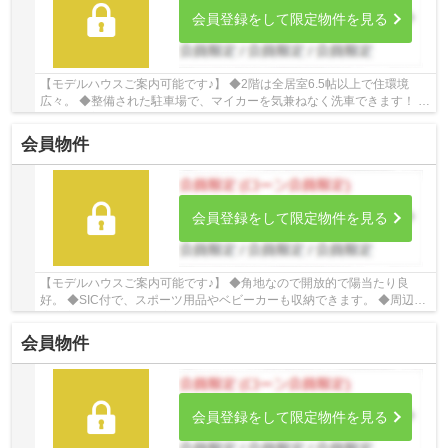
会員登録をして限定物件を見る
【モデルハウスご案内可能です♪】 ◆2階は全居室6.5帖以上で住環境
広々。 ◆整備された駐車場で、マイカーを気兼ねなく洗車できます！ ◆
閑静な住宅街にございます。 ☆Google口コミ240...
会員物件
会員登録をして限定物件を見る
【モデルハウスご案内可能です♪】 ◆角地なので開放的で陽当たり良
好。 ◆SIC付で、スポーツ用品やベビーカーも収納できます。 ◆周辺環
境充実で暮らしやすい立地。 ☆Google口コミ250件...
会員物件
会員登録をして限定物件を見る