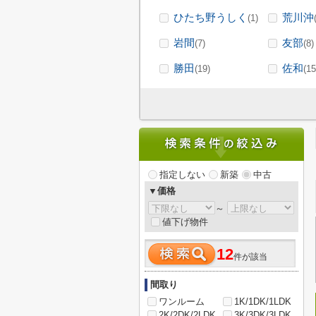
ひたち野うしく
荒川沖
(1)
岩間
友部
(7)
(8)
勝田
佐和
(19)
(15
指定しない
新築
中古
▼価格
～
値下げ物件
12
件が該当
間取り
ワンルーム
1K/1DK/1LDK
2K/2DK/2LDK
3K/3DK/3LDK