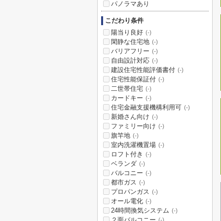
パノラマあり
こだわり条件
陽当り良好
(-)
閑静な住宅地
(-)
バリアフリー
(-)
自由設計対応
(-)
建設住宅性能評価書付
(-)
住宅性能保証付
(-)
二世帯住宅
(-)
カードキー
(-)
住宅金融支援機構利用可
(-)
新婚さん向け
(-)
ファミリー向け
(-)
旗竿地
(-)
室内洗濯機置場
(-)
ロフト付き
(-)
ベランダ
(-)
バルコニー
(-)
都市ガス
(-)
プロパンガス
(-)
オール電化
(-)
24時間換気システム
(-)
２面バルコニー
(-)