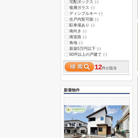
宅配ボックス
(-)
複層ガラス
(-)
ディンプルキー
(-)
住戸内覧可能
(-)
駐車場あり
(-)
南向き
(-)
南道路
(-)
角地
(-)
新築5万円以下
(-)
60坪以上の戸建て
(-)
12
件が該当
新着物件