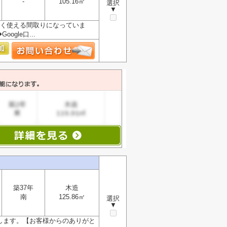
-
105.16㎡
選択
▼
広く使える間取りになっていま
gle口...
築37年
木造
南
125.86㎡
選択
▼
けします。【お客様からのありがと