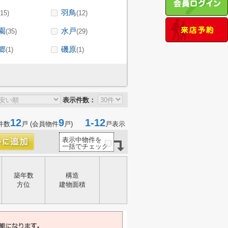
羽鳥
(15)
(12)
園
水戸
(35)
(29)
郷
磯原
(1)
(1)
表示件数：
12
9
1-12
件数
戸 (会員物件
戸)
戸表示
表示中物件を
一括でチェック
築年数
構造
方位
建物面積