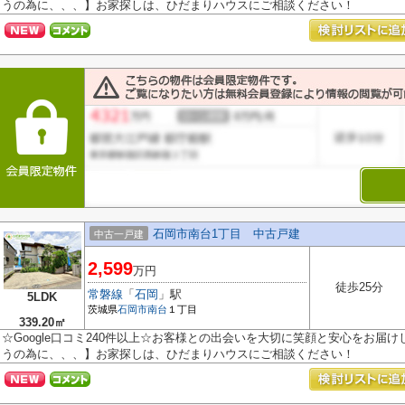
うの為に、、、】お家探しは、ひだまりハウスにご相談ください！
石岡市南台1丁目 中古戸建
中古一戸建
2,599
万円
徒歩25分
常磐線
「
石岡
」駅
5LDK
茨城県
石岡市
南台
１丁目
339.20㎡
☆Google口コミ240件以上☆お客様との出会いを大切に笑顔と安心をお届
うの為に、、、】お家探しは、ひだまりハウスにご相談ください！