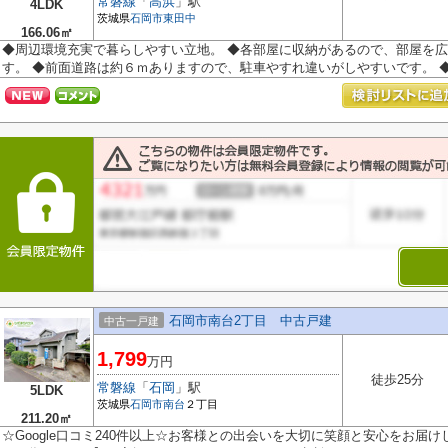
常磐線
「
高浜
」駅
4LDK
茨城県
石岡市
東田中
166.06㎡
◆周辺環境充実で暮らしやすい立地。 ◆各部屋に収納があるので、部屋を
す。 ◆前面道路は約６ｍありますので、駐車やすれ違いがしやすいです。 ◆Goo
石岡市南台2丁目 中古戸建
中古一戸建
1,799
万円
徒歩25分
常磐線
「
石岡
」駅
5LDK
茨城県
石岡市
南台
２丁目
211.20㎡
☆Google口コミ240件以上☆お客様との出会いを大切に笑顔と安心をお届