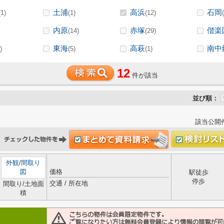
土浦
高浜
石岡
(1)
(1)
(12)
内原
赤塚
偕楽
(14)
(29)
東海
高萩
南中
)
(5)
(1)
12
件が該当
並び順：
該当公開
外観
/
間取り
図
価格
駅徒歩
停歩
交通 / 所在地
間取り/土地面
積