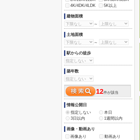
4K/4DK/4LDK
5K以上
建物面積
～
土地面積
～
駅からの徒歩
築年数
12
件が該当
情報公開日
指定しない
本日
3日以内
1週間以内
画像・動画あり
画像あり
動画あり