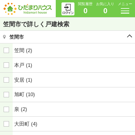
閲覧履歴
お気に入り
メニュー
0
0
笠間市で詳しく戸建検索
笠間市
笠間
(2)
本戸
(1)
安居
(1)
旭町
(10)
泉
(2)
大田町
(4)